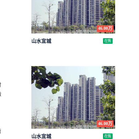
46.00万
山水宜城
在售
时
缴
46.00万
暂
山水宜城
在售