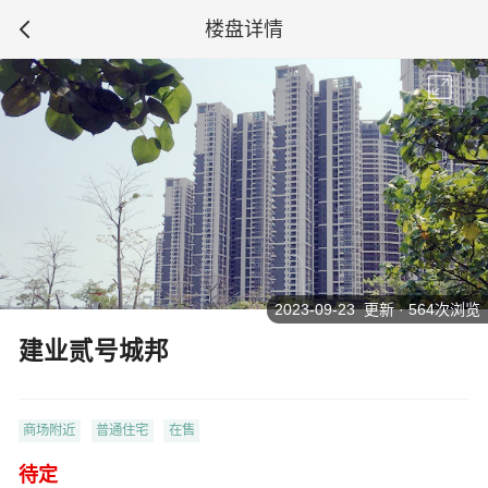
楼盘详情
2023-09-23 更新 · 564次浏览
建业贰号城邦
商场附近
普通住宅
在售
待定